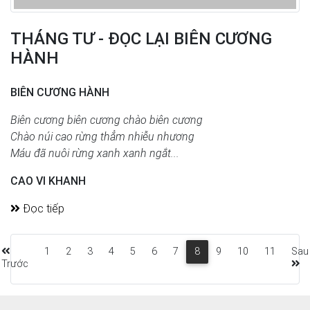
THÁNG TƯ - ĐỌC LẠI BIÊN CƯƠNG
HÀNH
BIÊN CƯƠNG HÀNH
Biên cương biên cương chào biên cương
Chào núi cao rừng thẳm nhiễu nhương
Máu đã nuôi rừng xanh xanh ngắt...
CAO VI KHANH
Đọc tiếp
1
2
3
4
5
6
7
8
9
10
11
Sau
Trước