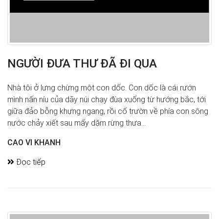
NGƯỜI ĐƯA THƯ ĐÃ ĐI QUA
Nhà tôi ở lưng chừng một con dốc. Con dốc là cái rướn
mình nấn níu của dãy núi chạy đùa xuống từ hướng bắc, tới
giữa đảo bỗng khựng ngang, rồi cố trườn về phía con sông
nước chảy xiết sau mấy dặm rừng thưa...
CAO VI KHANH
Đọc tiếp