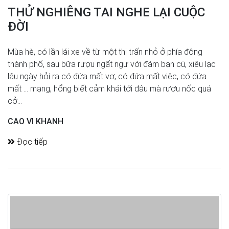
THỬ NGHIÊNG TAI NGHE LẠI CUỘC
ĐỜI
Mùa hè, có lần lái xe về từ một thị trấn nhỏ ở phía đông
thành phố, sau bữa rượu ngất ngư với đám bạn cũ, xiêu lạc
lâu ngày hỏi ra có đứa mất vợ, có đứa mất việc, có đứa
mất ... mạng, hổng biết cảm khái tới đâu mà rượu nốc quá
cở...
CAO VI KHANH
Đọc tiếp