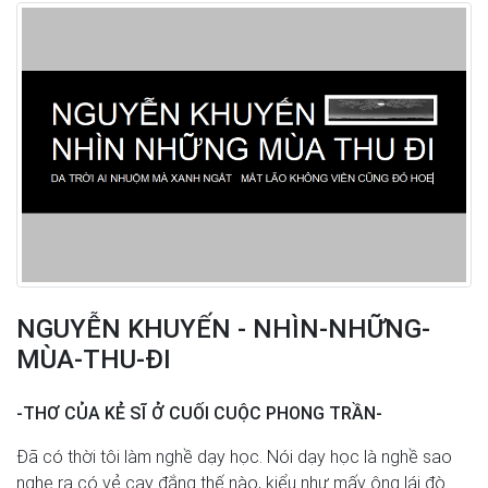
NGUYỄN KHUYẾN - NHÌN-NHỮNG-
MÙA-THU-ĐI
-THƠ CỦA KẺ SĨ Ở CUỐI CUỘC PHONG TRẦN-
Đã có thời tôi làm nghề dạy học. Nói dạy học là nghề sao
nghe ra có vẻ cay đắng thế nào, kiểu như mấy ông lái đò...