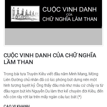
CUỘC VINH DANH CỦA CHỮ NGHĨA
LẦM THAN
Trong bài tựa Truyện Kiều viết đầu năm Minh Mạng, Mộng
Liên Ðường chủ nhân đã có lúc phóng bút dựng nên một
hình tượng tuyệt kỷ. Ông thấy đâu mà như máu cứ chảy ra từ
đầu ngọn bút khi Nguyễn Du làm thơ kể chuyện đời Kiều, đến
nỗi còn rây rớt lại trên mấy ngàn câu lục bát (*)
CAO VI KHANH