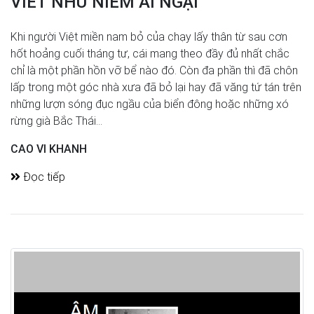
VIẾT NHƯ NIỀM ÁI NGẠI
Khi người Việt miền nam bỏ của chạy lấy thân từ sau cơn
hốt hoảng cuối tháng tư, cái mang theo đầy đủ nhất chắc
chỉ là một phần hồn vỡ bể nào đó. Còn đa phần thì đã chôn
lấp trong một góc nhà xưa đã bỏ lại hay đã văng tứ tán trên
những lượn sóng đục ngầu của biển đông hoặc những xó
rừng già Bắc Thái...
CAO VI KHANH
Đọc tiếp