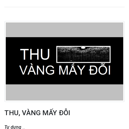
THU, VÀNG MẤY ĐỖI
T
ự
d
ư
ng
…