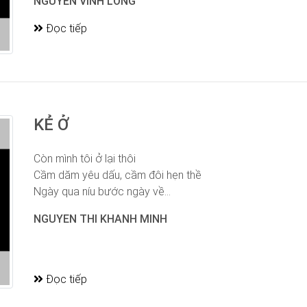
NGUYEN VINH LONG
Đọc tiếp
KẺ Ở
Còn mình tôi ở lại thôi
Cầm dăm yêu dấu, cầm đôi hẹn thề
Ngày qua níu bước ngày về...
NGUYEN THI KHANH MINH
Đọc tiếp