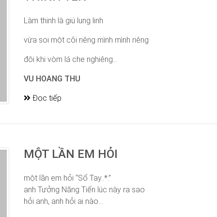
Làm thinh là giú lung linh
vừa soi một cõi riêng mình mình riêng
đôi khi vòm lá che nghiêng...
VU HOANG THU
Đọc tiếp
MỘT LẦN EM HỎI
một lần em hỏi “Sổ Tay..*.”
anh Tưởng Năng Tiến lúc này ra sao
hỏi anh, anh hỏi ai nào...