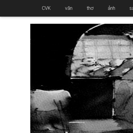
CVK
văn
thơ
ảnh
s