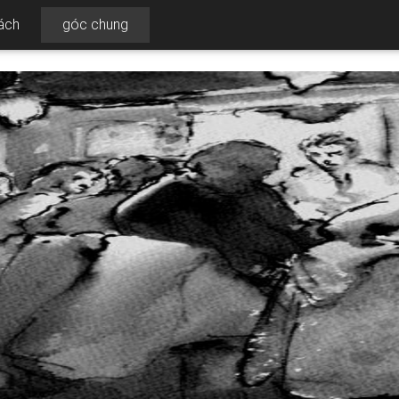
ách
góc chung