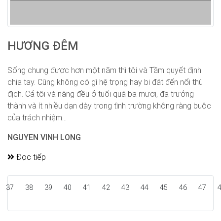
HƯƠNG ĐÊM
Sống chung được hơn một năm thì tôi và Tầm quyết định
chia tay. Cũng không có gì hệ trọng hay bi đát đến nổi thù
địch. Cả tôi và nàng đều ở tuổi quá ba mươi, đã trưởng
thành và ít nhiều dạn dày trong tình trường không ràng buộc
của trách nhiệm...
NGUYEN VINH LONG
Đọc tiếp
37
38
39
40
41
42
43
44
45
46
47