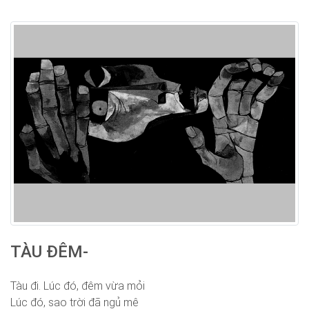
TÀU ĐÊM-
Tàu đi. Lúc đó, đêm vừa mỏi
Lúc đó, sao trời đã ngủ mê