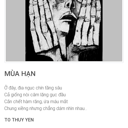
MÙA HẠN
Ở đây, địa ngục chín tầng sâu
Cả giống nòi câm lặng gục đầu
Cắn chết hàm răng, ứa máu mắt
Chung xiềng nhưng chẳng dám nhìn nhau...
TO THUY YEN