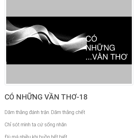
CÓ NHỮNG VẦN THƠ-18
Dăm thằng đánh trận. Dăm thằng chết
Chỉ sót mình ta cứ sống nhăn
Đù má nhiều khi buồn hết biết...