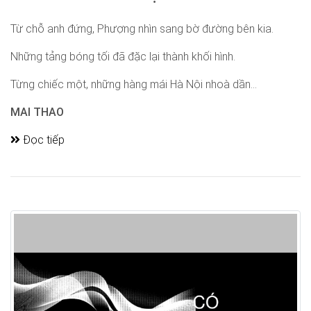
Từ chỗ anh đứng, Phượng nhìn sang bờ đường bên kia.
Những tảng bóng tối đã đặc lại thành khối hình.
Từng chiếc một, những hàng mái Hà Nội nhoà dần...
MAI THAO
Đọc tiếp