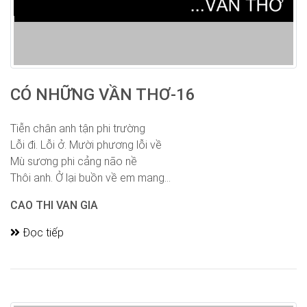
CÓ NHỮNG VẦN THƠ-16
Tiễn chân anh tận phi trường
Lỗi đi. Lỗi ở. Mười phương lỗi về
Mù sương phi cảng não nề
Thôi anh. Ở lại buồn về em mang...
CAO THI VAN GIA
Đọc tiếp