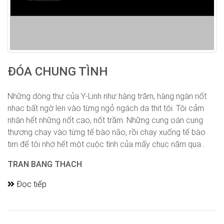
ĐÓA CHUNG TÌNH
Những dòng thư của Y-Linh như hàng trăm, hàng ngàn nốt
nhạc bất ngờ len vào từng ngỏ ngách da thịt tôi. Tôi cảm
nhận hết những nốt cao, nốt trầm. Những cung oán cung
thương chạy vào từng tế bào não, rồi chạy xuống tế bào
tim để tôi nhớ hết một cuộc tình của mấy chục năm qua...
TRAN BANG THACH
Đọc tiếp