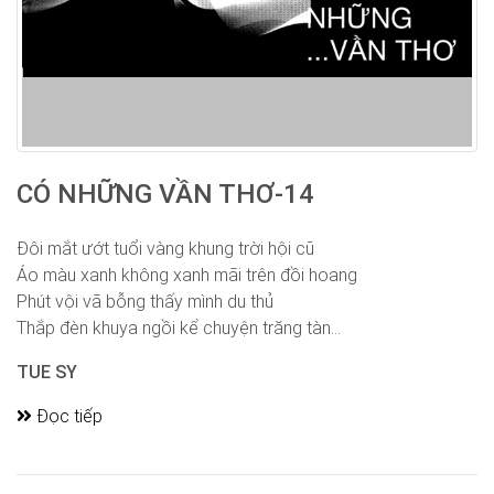
CÓ NHỮNG VẦN THƠ-14
Đôi mắt ướt tuổi vàng khung trời hội cũ
Áo màu xanh không xanh mãi trên đồi hoang
Phút vội vã bỗng thấy mình du thủ
Thắp đèn khuya ngồi kể chuyện trăng tàn...
TUE SY
Đọc tiếp